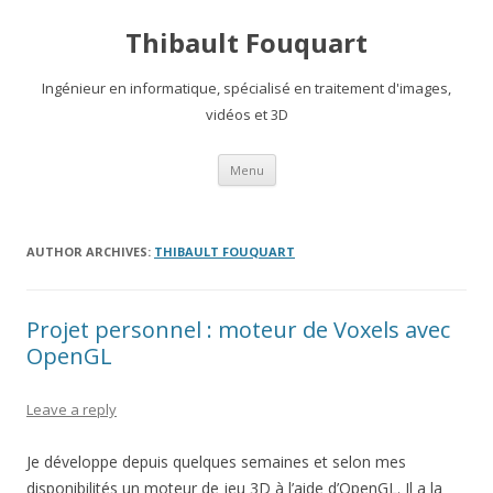
Thibault Fouquart
Ingénieur en informatique, spécialisé en traitement d'images,
vidéos et 3D
Skip
Menu
to
content
AUTHOR ARCHIVES:
THIBAULT FOUQUART
Projet personnel : moteur de Voxels avec
OpenGL
Leave a reply
Je développe depuis quelques semaines et selon mes
disponibilités un moteur de jeu 3D à l’aide d’OpenGL. Il a la