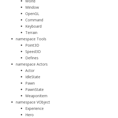
World
Window
OpenGL
Command
Keyboard
Terrain
namespace Tools
Point3D
Speed3D
Defines
namespace Actors
Actor
IdleState
Pawn
PawnState
WeaponItem
namespace VObject
Experience
Hero