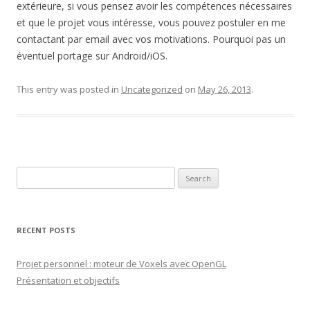
extérieure, si vous pensez avoir les compétences nécessaires
et que le projet vous intéresse, vous pouvez postuler en me
contactant par email avec vos motivations. Pourquoi pas un
éventuel portage sur Android/iOS.
This entry was posted in
Uncategorized
on
May 26, 2013
.
S
e
a
r
RECENT POSTS
c
h
Projet personnel : moteur de Voxels avec OpenGL
f
Présentation et objectifs
o
r