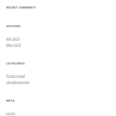
:
RECENT COMMENTS
ARCHIVES
July 2013
May 2013
CATEGORIES
Projet Voxel
Uncategorized
META
Log in